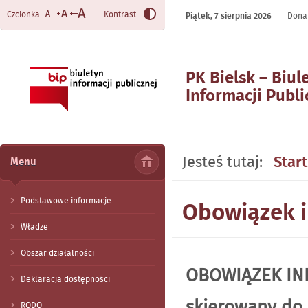
Czcionka:
Kontrast
Piątek,
7 sierpnia 2026
Donat
PK Bielsk – Biul
Informacji Publi
- Obowiązek inf
Jesteś tutaj:
Start
Menu
Podstawowe informacje
Obowiązek i
Władze
Obszar działalności
OBOWIĄZEK IN
Deklaracja dostępności
skierowany do
RODO