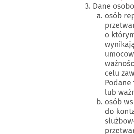
Dane osobo
osób re
przetwa
o którym
wynikaj
umocowa
ważności
celu zaw
Podane 
lub waż
osób ws
do konta
służbow
przetwa