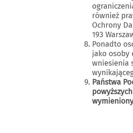
ograniczeni
również pra
Ochrony Dan
193 Warsza
Ponadto os
jako osoby 
wniesienia 
wynikająceg
Państwa Po
powyższych
wymieniony