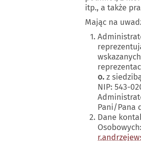
itp., a także 
Mając na uwadz
Administra
reprezentu
wskazanych 
reprezentac
o.
z siedzib
NIP: 543-02
Administrat
Pani/Pana 
Dane konta
Osobowych: 
r.andrzeje