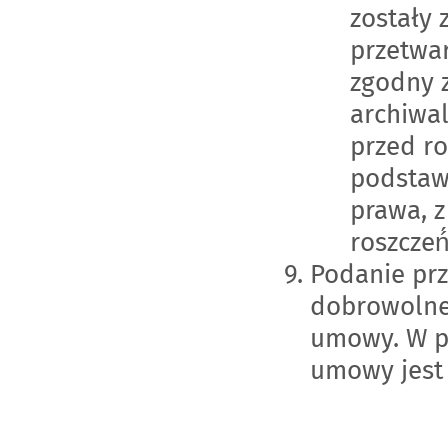
zostały 
przetwa
zgodny 
archiwa
przed r
podstaw
prawa, 
roszczeń́
Podanie pr
dobrowolne 
umowy. W p
umowy jest