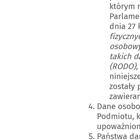
którym m
Parlamen
dnia 27 
fizyczn
osobowy
takich 
(RODO),
niniejsz
zostały
zawiera
Dane osobo
Podmiotu, k
upoważnion
Państwa da