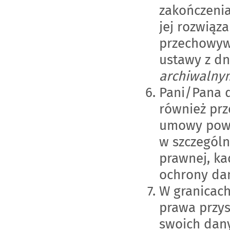
zakończenia
jej rozwiąz
przechowywa
ustawy z dni
archiwalnym
Pani/Pana 
również prz
umowy powi
w szczególn
prawnej, ka
ochrony da
W granicach
prawa przy
swoich dany