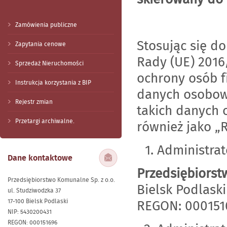
Zamówienia publiczne
Stosując się d
Zapytania cenowe
Rady (UE) 2016
Sprzedaż Nieruchomości
ochrony osób f
Instrukcja korzystania z BIP
danych osobow
Rejestr zmian
takich danych 
Przetargi archiwalne.
również jako „
Administra
Dane kontaktowe
Przedsiębiorst
Przedsiębiorstwo Komunalne Sp. z o.o.
Bielsk Podlaski
ul. Studziwodzka 37
17-100 Bielsk Podlaski
REGON: 000151
NIP: 5430200431
REGON: 000151696