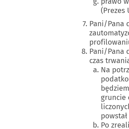
prawo w
(Prezes
Pani/Pana 
zautomatyz
profilowani
Pani/Pana 
czas trwani
Na potr
podatko
będziem
gruncie 
liczony
powstał
Po zreal