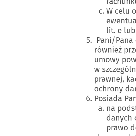
rachunk
W celu 
ewentual
lit. e lu
Pani/Pana 
również prz
umowy powi
w szczególn
prawnej, ka
ochrony da
Posiada Pa
na pods
danych 
prawo d