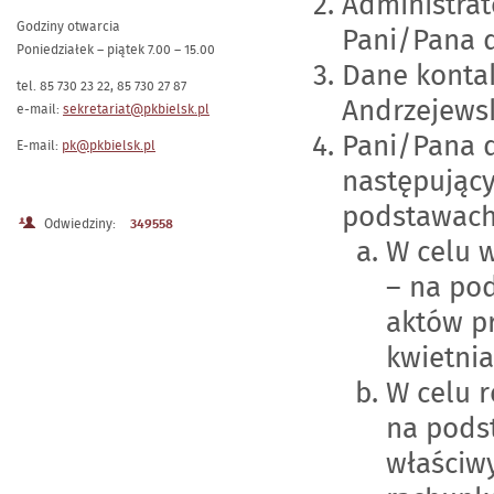
Administrat
Godziny otwarcia
Pani/Pana 
Poniedziałek – piątek 7.00 – 15.00
Dane konta
tel. 85 730 23 22, 85 730 27 87
Andrzejewsk
e-mail:
sekretariat@pkbielsk.pl
Pani/Pana 
E-mail:
pk@pkbielsk.pl
następujący
podstawach
Odwiedziny:
349558
W celu w
– na pod
aktów pr
kwietnia
W celu 
na podst
właściw