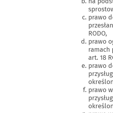
na pods
sprosto
prawo d
przesłan
RODO,
prawo og
ramach 
art. 18 
prawo d
przysłu
określon
prawo w
przysłu
określon