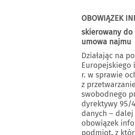
OBOWIĄZEK IN
skierowany do 
umowa najmu
Działając na p
Europejskiego i
r. w sprawie o
z przetwarzani
swobodnego prz
dyrektywy 95/4
danych – dalej
obowiązek inf
podmiot, z któ