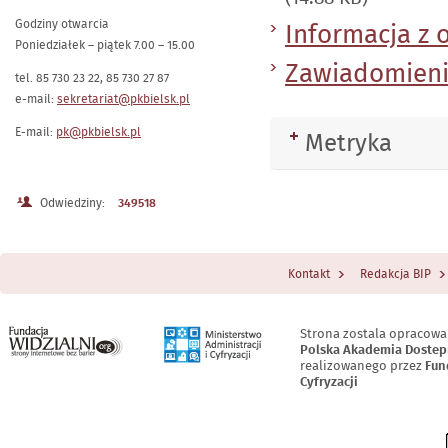
Godziny otwarcia
Informacja z 
Poniedziałek – piątek 7.00 – 15.00
Zawiadomieni
tel. 85 730 23 22, 85 730 27 87
e-mail:
sekretariat@pkbielsk.pl
E-mail:
pk@pkbielsk.pl
Metryka
Rozwiń
Odwiedziny:
349518
Kontakt
Redakcja BIP
Menu Stopka
Strona zostala opracowa
Polska Akademia Dostep
realizowanego przez
Fun
Cyfryzacji