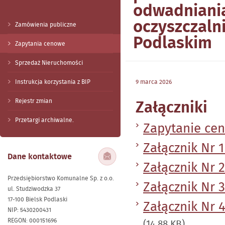
odwadniani
oczyszczaln
Zamówienia publiczne
Podlaskim
Zapytania cenowe
Sprzedaż Nieruchomości
Instrukcja korzystania z BIP
9 marca 2026
Rejestr zmian
Załączniki
Przetargi archiwalne.
Zapytanie ce
Załącznik Nr 
Dane kontaktowe
Załącznik Nr 
Przedsiębiorstwo Komunalne Sp. z o.o.
Załącznik Nr 
ul. Studziwodzka 37
17-100 Bielsk Podlaski
Załącznik Nr 
NIP: 5430200431
REGON: 000151696
(14.88 KB)