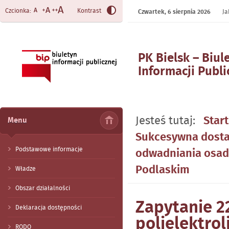
Czcionka:
Kontrast
Czwartek,
6 sierpnia 2026
Ja
PK Bielsk – Biul
Informacji Publi
- Zapytanie 221
polielektrolitu 
odwadniania os
Jesteś tutaj:
Start
Menu
oczyszczalni śc
Sukcesywna dostaw
Podlaskim
Podstawowe informacje
odwadniania osadó
Podlaskim
Władze
Obszar działalności
Zapytanie 2
Deklaracja dostępności
polielektrol
RODO